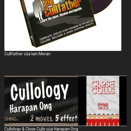
Cullfather
của Iain Moran
Cullology
&
Close Culls
của Harapan Ong